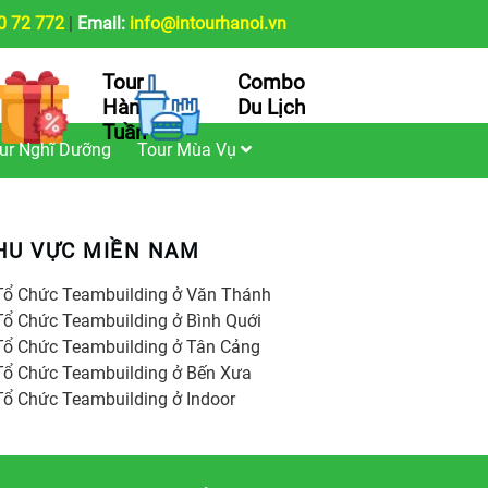
0 72 772
|
Email:
info@intourhanoi.vn
Tour
Combo
Hàng
Du Lịch
Tuần
ur Nghĩ Dưỡng
Tour Mùa Vụ
HU VỰC MIỀN NAM
Tổ Chức Teambuilding ở Văn Thánh
Tổ Chức Teambuilding ở Bình Quới
Tổ Chức Teambuilding ở Tân Cảng
Tổ Chức Teambuilding ở Bến Xưa
Tổ Chức Teambuilding ở Indoor