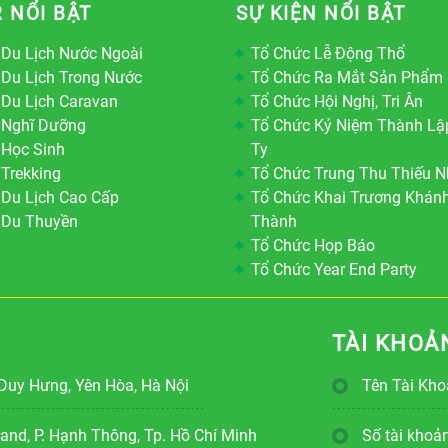
 NỔI BẬT
SỰ KIỆN NỔI BẬT
 Du Lịch Nước Ngoài
Tổ Chức Lễ Động Thổ
 Du Lịch Trong Nước
Tổ Chức Ra Mắt Sản Phẩm
 Du Lịch Caravan
Tổ Chức Hội Nghị, Tri Ân
 Nghĩ Dưỡng
Tổ Chức Kỷ Niệm Thành Lậ
 Học Sinh
Ty
 Trekking
Tổ Chức Trung Thu Thiếu N
 Du Lịch Cao Cấp
Tổ Chức Khai Trương Khán
 Du Thuyền
Thành
Tổ Chức Họp Báo
Tổ Chức Year End Party
TÀI KHOẢ
Duy Hưng, Yên Hòa, Hà Nội
Tên Tài Kh
nd, P. Hạnh Thông, Tp. Hồ Chí Minh
Số tài kho