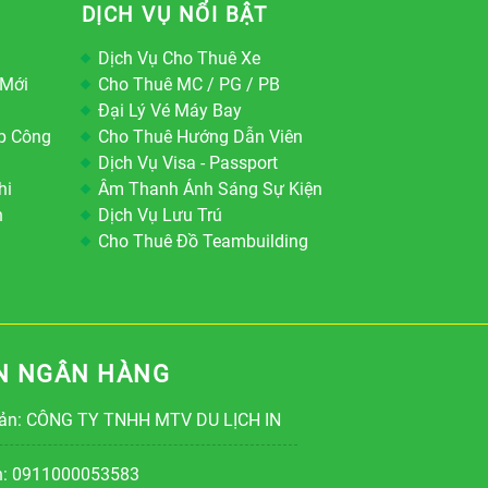
DỊCH VỤ NỔI BẬT
Dịch Vụ Cho Thuê Xe
 Mới
Cho Thuê MC / PG / PB
Đại Lý Vé Máy Bay
p Công
Cho Thuê Hướng Dẫn Viên
Dịch Vụ Visa - Passport
hi
Âm Thanh Ánh Sáng Sự Kiện
h
Dịch Vụ Lưu Trú
Cho Thuê Đồ Teambuilding
N NGÂN HÀNG
oản: CÔNG TY TNHH MTV DU LỊCH IN
ản: 0911000053583