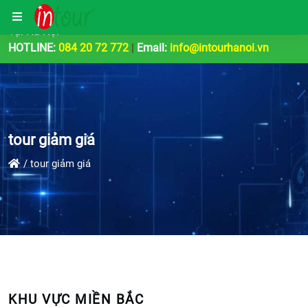
Công Ty Tổ Chức Tour Du Lịch | Teambuilding & Sự Kiện
Tại Hà Nội
HOTLINE:
084 20 72 772
|
Email:
info@intourhanoi.vn
tour giảm giá
tour giảm giá
KHU VỰC MIỀN BẮC