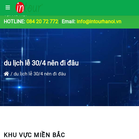
Công Ty Tổ Chức Tour Du Lịch | Teambuilding & Sự Kiện
Tại Hà Nội
HOTLINE:
084 20 72 772
|
Email:
info@intourhanoi.vn
du lịch lễ 30/4 nên đi đâu
du lịch lễ 30/4 nên đi đâu
KHU VỰC MIỀN BẮC