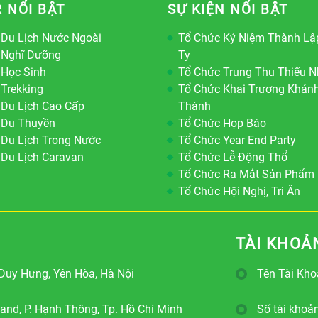
 NỔI BẬT
SỰ KIỆN NỔI BẬT
 Du Lịch Nước Ngoài
Tổ Chức Kỷ Niệm Thành Lậ
 Nghĩ Dưỡng
Ty
 Học Sinh
Tổ Chức Trung Thu Thiếu N
 Trekking
Tổ Chức Khai Trương Khán
 Du Lịch Cao Cấp
Thành
 Du Thuyền
Tổ Chức Họp Báo
 Du Lịch Trong Nước
Tổ Chức Year End Party
 Du Lịch Caravan
Tổ Chức Lễ Động Thổ
Tổ Chức Ra Mắt Sản Phẩm
Tổ Chức Hội Nghị, Tri Ân
TÀI KHOẢ
Duy Hưng, Yên Hòa, Hà Nội
Tên Tài Kh
nd, P. Hạnh Thông, Tp. Hồ Chí Minh
Số tài kho