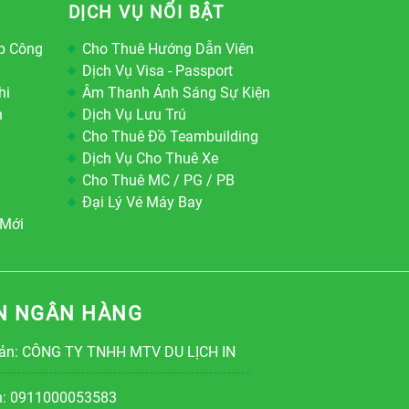
DỊCH VỤ NỔI BẬT
p Công
Cho Thuê Hướng Dẫn Viên
Dịch Vụ Visa - Passport
hi
Âm Thanh Ánh Sáng Sự Kiện
h
Dịch Vụ Lưu Trú
Cho Thuê Đồ Teambuilding
Dịch Vụ Cho Thuê Xe
Cho Thuê MC / PG / PB
Đại Lý Vé Máy Bay
 Mới
N NGÂN HÀNG
oản: CÔNG TY TNHH MTV DU LỊCH IN
ản: 0911000053583