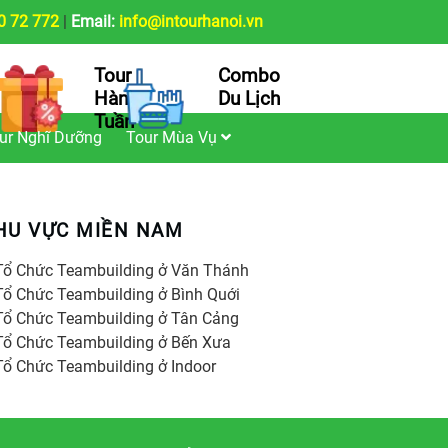
0 72 772
|
Email:
info@intourhanoi.vn
Tour
Combo
Hàng
Du Lịch
Tuần
ur Nghĩ Dưỡng
Tour Mùa Vụ
HU VỰC MIỀN NAM
Tổ Chức Teambuilding ở Văn Thánh
Tổ Chức Teambuilding ở Bình Quới
Tổ Chức Teambuilding ở Tân Cảng
Tổ Chức Teambuilding ở Bến Xưa
Tổ Chức Teambuilding ở Indoor